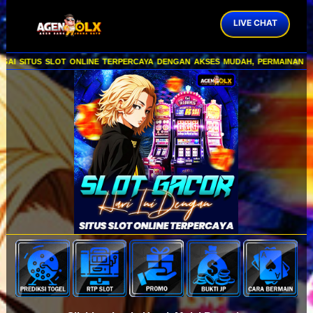
LIVE CHAT
 SITUS SLOT ONLINE TERPERCAYA DENGAN AKSES MUDAH, PERMAINAN SLOT 