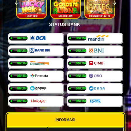
STATUS BANK
INFORMASI